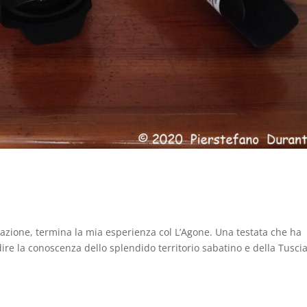
azione, termina la mia esperienza col L’Agone. Una testata che ha
e la conoscenza dello splendido territorio sabatino e della Tusci