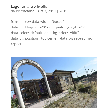
Lago: un altro livello
da
Pierstefano
|
Ott 3, 2019
|
2019
[cmsms_row data_width=”boxed”
data_padding_left=”3″ data_padding_right=”3″
data_color=”default” data_bg_color=”#ffffff”
data_bg_position=”top center” data_bg_repeat=”no-
repeat”...