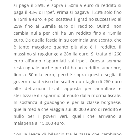
si paga il 35%, e sopra i 50mila euro di reddito si
paga il 43% di Irpef. Prima si pagava il 23% solo fino
a 15mila euro, e poi scattava il gradino successivo al
25% fino ai 28mila euro di reddito. Quindi non
cambia nulla per chi ha un reddito fino a 15mila
euro. Da quella fascia in su comincia uno sconto, che
è tanto maggiore quanto più alto è il reddito. Il
massimo si raggiunge a
28mila euro. Si tratta di 260
euro all’anno risparmiati sull’Irpef. Questa somma
resta uguale anche per chi ha un reddito superiore,
fino a
50mila euro, perché sopra questa soglia il
governo ha deciso che scatterà un taglio di 260 euro
alle detrazioni fiscali apposta per annullare e
sterilizzare il risparmio ottenuto dalla riforma fiscale.
In sostanza il guadagno è per la classe borghese,
quella media che viaggia sui 30.000 euro di reddito e
nullo per i poveri veri, quelli che arrivano a
malapena ai 15.000 euro.
Con la legge di bilancio tra le tasse che cambiano