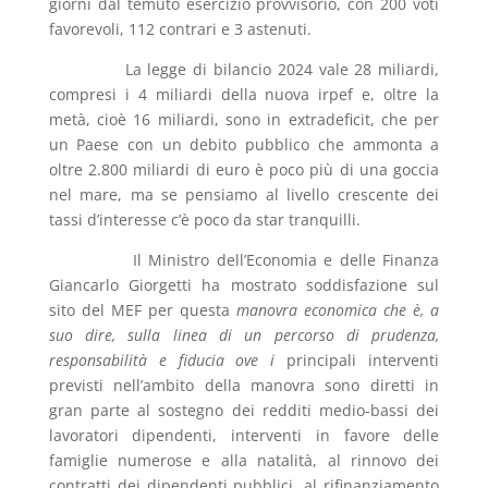
giorni dal temuto esercizio provvisorio, con 200 voti
favorevoli, 112 contrari e 3 astenuti.
La legge di bilancio 2024 vale 28 miliardi,
compresi i 4 miliardi della nuova irpef e, oltre la
metà, cioè 16 miliardi, sono in extradeficit, che per
un Paese con un debito pubblico che ammonta a
oltre 2.800 miliardi di euro è poco più di una goccia
nel mare, ma se pensiamo al livello crescente dei
tassi d’interesse c’è poco da star tranquilli.
Il Ministro dell’Economia e delle Finanza
Giancarlo Giorgetti ha mostrato soddisfazione sul
sito del MEF per questa
manovra economica che è, a
suo dire, sulla linea di un percorso di prudenza,
responsabilità e fiducia ove i
principali interventi
previsti nell’ambito della manovra sono diretti in
gran parte al sostegno dei redditi medio-bassi dei
lavoratori dipendenti, interventi in favore delle
famiglie numerose e alla natalità, al rinnovo dei
contratti dei dipendenti pubblici, al rifinanziamento