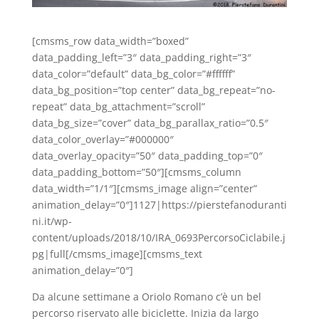
[cmsms_row data_width=”boxed”
data_padding_left=”3″ data_padding_right=”3″
data_color=”default” data_bg_color=”#ffffff”
data_bg_position=”top center” data_bg_repeat=”no-
repeat” data_bg_attachment=”scroll”
data_bg_size=”cover” data_bg_parallax_ratio=”0.5″
data_color_overlay=”#000000″
data_overlay_opacity=”50″ data_padding_top=”0″
data_padding_bottom=”50″][cmsms_column
data_width=”1/1″][cmsms_image align=”center”
animation_delay=”0″]1127|https://pierstefanoduranti
ni.it/wp-
content/uploads/2018/10/IRA_0693PercorsoCiclabile.j
pg|full[/cmsms_image][cmsms_text
animation_delay=”0″]
Da alcune settimane a Oriolo Romano c’è un bel
percorso riservato alle biciclette. Inizia da largo