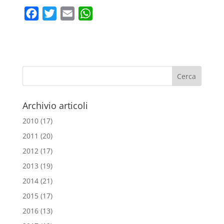
F
T
E
W
a
w
m
h
c
i
a
a
e
t
i
t
b
t
l
s
o
e
A
o
r
p
Archivio articoli
k
p
2010
(17)
2011
(20)
2012
(17)
2013
(19)
2014
(21)
2015
(17)
2016
(13)