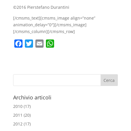
©2016 Pierstefano Durantini
[/cmsms_text][cmsms_image align=”none”
animation_delay=”0″][/cmsms_image]
[/cmsms_column][/cmsms_row]
F
T
E
W
a
w
m
h
c
i
a
a
e
t
i
t
b
t
l
s
o
e
A
o
r
p
Archivio articoli
k
p
2010
(17)
2011
(20)
2012
(17)