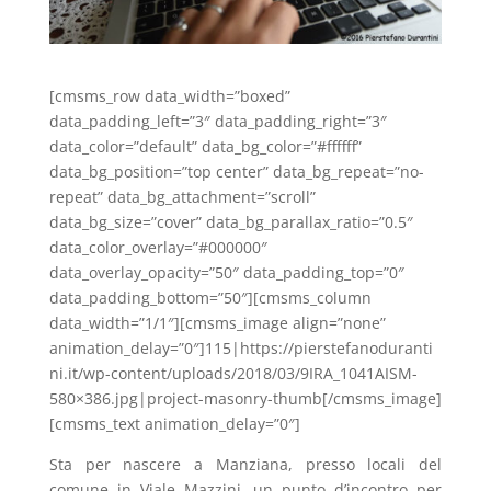
[cmsms_row data_width=”boxed”
data_padding_left=”3″ data_padding_right=”3″
data_color=”default” data_bg_color=”#ffffff”
data_bg_position=”top center” data_bg_repeat=”no-
repeat” data_bg_attachment=”scroll”
data_bg_size=”cover” data_bg_parallax_ratio=”0.5″
data_color_overlay=”#000000″
data_overlay_opacity=”50″ data_padding_top=”0″
data_padding_bottom=”50″][cmsms_column
data_width=”1/1″][cmsms_image align=”none”
animation_delay=”0″]115|https://pierstefanoduranti
ni.it/wp-content/uploads/2018/03/9IRA_1041AISM-
580×386.jpg|project-masonry-thumb[/cmsms_image]
[cmsms_text animation_delay=”0″]
Sta per nascere a Manziana, presso locali del
comune in Viale Mazzini, un punto d’incontro per