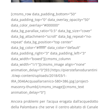
[cmsms_row data_padding_bottom=”50″
data_padding_top=”0″ data_overlay_opacity=”50″
data_color_overlay=”#000000″
data_bg_parallax_ratio=”0.5″ data_bg_size=”cover”
data_bg_attachment=”scroll” data_bg_repeat=”no-
repeat” data_bg_position=”top center”
data_bg_color=”#ffffff” data_color=”default”
data_padding_right=”3″ data_padding_left=”3″
data_width=”boxed”][cmsms_column
data_width=”1/1″][cmsms_image align=”none”
animation_delay=”0″]93|https://pierstefanodurantini
.it/wp-content/uploads/2018/03/1-
IRA_0046Acquaallarsenico-580×386.jpg|project-
masonry-thumb[/cmsms_image][cmsms_text
animation_delay=”0″]
Ancora problemi per l’acqua erogata dall’acquedotto
della Palombara che serve il centro abitato di Canale