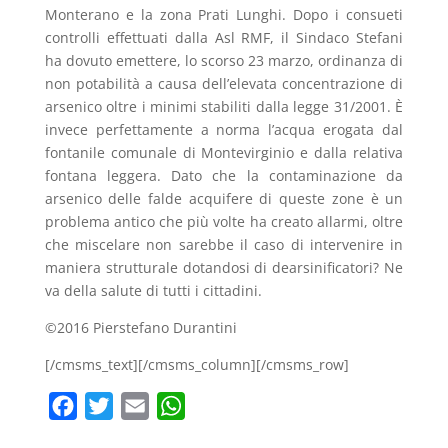
Monterano e la zona Prati Lunghi. Dopo i consueti
controlli effettuati dalla Asl RMF, il Sindaco Stefani
ha dovuto emettere, lo scorso 23 marzo, ordinanza di
non potabilità a causa dell’elevata concentrazione di
arsenico oltre i minimi stabiliti dalla legge 31/2001. È
invece perfettamente a norma l’acqua erogata dal
fontanile comunale di Montevirginio e dalla relativa
fontana leggera. Dato che la contaminazione da
arsenico delle falde acquifere di queste zone è un
problema antico che più volte ha creato allarmi, oltre
che miscelare non sarebbe il caso di intervenire in
maniera strutturale dotandosi di dearsinificatori? Ne
va della salute di tutti i cittadini.
©2016 Pierstefano Durantini
[/cmsms_text][/cmsms_column][/cmsms_row]
F
T
E
W
a
w
m
h