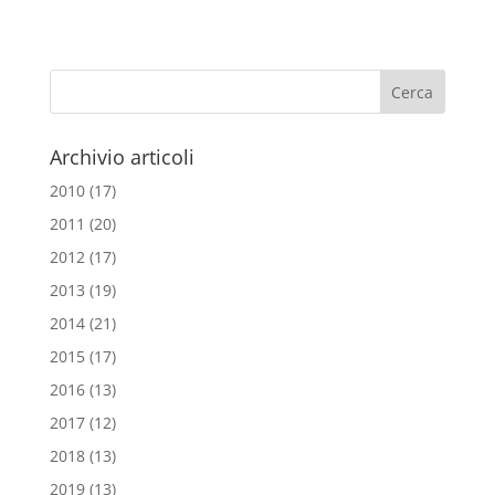
c
i
a
a
e
t
i
t
b
t
l
s
o
e
A
o
r
p
Archivio articoli
k
p
2010
(17)
2011
(20)
2012
(17)
2013
(19)
2014
(21)
2015
(17)
2016
(13)
2017
(12)
2018
(13)
2019
(13)