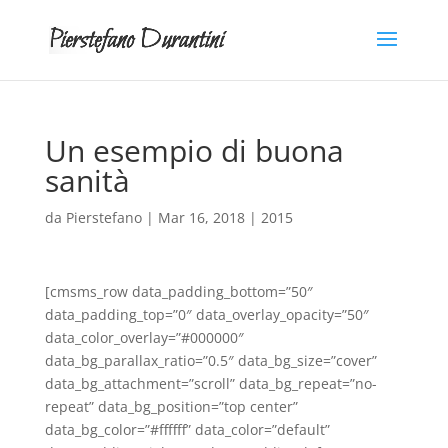
Un esempio di buona
sanità
da
Pierstefano
|
Mar 16, 2018
|
2015
[cmsms_row data_padding_bottom=”50″
data_padding_top=”0″ data_overlay_opacity=”50″
data_color_overlay=”#000000″
data_bg_parallax_ratio=”0.5″ data_bg_size=”cover”
data_bg_attachment=”scroll” data_bg_repeat=”no-
repeat” data_bg_position=”top center”
data_bg_color=”#ffffff” data_color=”default”