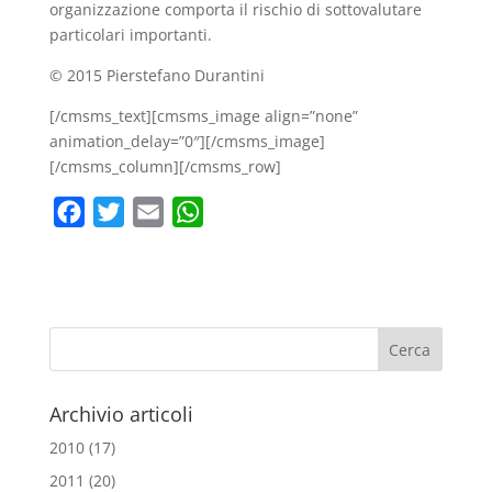
organizzazione comporta il rischio di sottovalutare
particolari importanti.
© 2015 Pierstefano Durantini
[/cmsms_text][cmsms_image align=”none”
animation_delay=”0″][/cmsms_image]
[/cmsms_column][/cmsms_row]
F
T
E
W
a
w
m
h
c
i
a
a
e
t
i
t
b
t
l
s
o
e
A
o
r
p
Archivio articoli
k
p
2010
(17)
2011
(20)