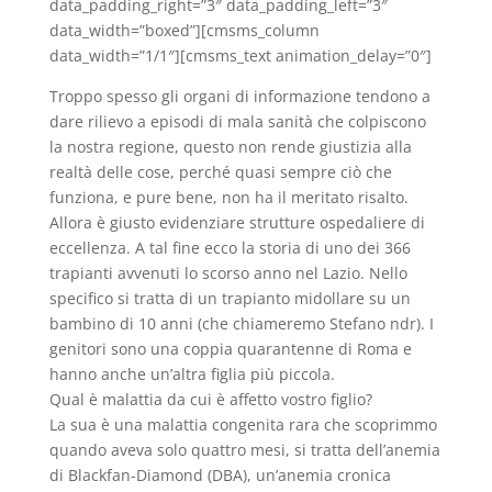
data_padding_right=”3″ data_padding_left=”3″
data_width=”boxed”][cmsms_column
data_width=”1/1″][cmsms_text animation_delay=”0″]
Troppo spesso gli organi di informazione tendono a
dare rilievo a episodi di mala sanità che colpiscono
la nostra regione, questo non rende giustizia alla
realtà delle cose, perché quasi sempre ciò che
funziona, e pure bene, non ha il meritato risalto.
Allora è giusto evidenziare strutture ospedaliere di
eccellenza. A tal fine ecco la storia di uno dei 366
trapianti avvenuti lo scorso anno nel Lazio. Nello
specifico si tratta di un trapianto midollare su un
bambino di 10 anni (che chiameremo Stefano ndr). I
genitori sono una coppia quarantenne di Roma e
hanno anche un’altra figlia più piccola.
Qual è malattia da cui è affetto vostro figlio?
La sua è una malattia congenita rara che scoprimmo
quando aveva solo quattro mesi, si tratta dell’anemia
di Blackfan-Diamond (DBA), un’anemia cronica