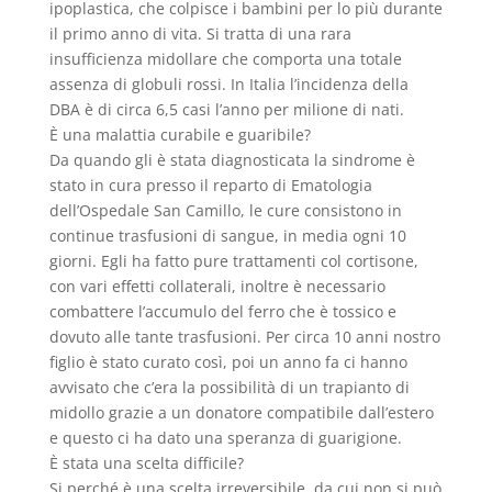
ipoplastica, che colpisce i bambini per lo più durante
il primo anno di vita. Si tratta di una rara
insufficienza midollare che comporta una totale
assenza di globuli rossi. In Italia l’incidenza della
DBA è di circa 6,5 casi l’anno per milione di nati.
È una malattia curabile e guaribile?
Da quando gli è stata diagnosticata la sindrome è
stato in cura presso il reparto di Ematologia
dell’Ospedale San Camillo, le cure consistono in
continue trasfusioni di sangue, in media ogni 10
giorni. Egli ha fatto pure trattamenti col cortisone,
con vari effetti collaterali, inoltre è necessario
combattere l’accumulo del ferro che è tossico e
dovuto alle tante trasfusioni. Per circa 10 anni nostro
figlio è stato curato così, poi un anno fa ci hanno
avvisato che c’era la possibilità di un trapianto di
midollo grazie a un donatore compatibile dall’estero
e questo ci ha dato una speranza di guarigione.
È stata una scelta difficile?
Si perché è una scelta irreversibile, da cui non si può