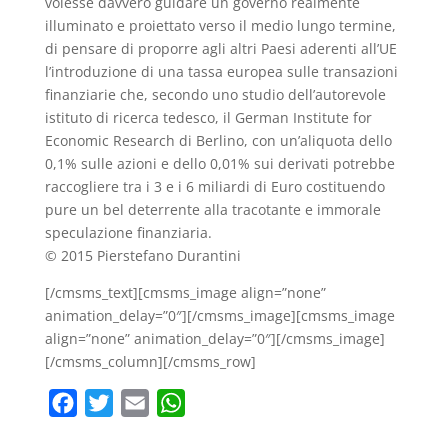
volesse davvero guidare un governo realmente
illuminato e proiettato verso il medio lungo termine,
di pensare di proporre agli altri Paesi aderenti all’UE
l’introduzione di una tassa europea sulle transazioni
finanziarie che, secondo uno studio dell’autorevole
istituto di ricerca tedesco, il German Institute for
Economic Research di Berlino, con un’aliquota dello
0,1% sulle azioni e dello 0,01% sui derivati potrebbe
raccogliere tra i 3 e i 6 miliardi di Euro costituendo
pure un bel deterrente alla tracotante e immorale
speculazione finanziaria.
© 2015 Pierstefano Durantini
[/cmsms_text][cmsms_image align=”none”
animation_delay=”0″][/cmsms_image][cmsms_image
align=”none” animation_delay=”0″][/cmsms_image]
[/cmsms_column][/cmsms_row]
F
T
E
W
a
w
m
h