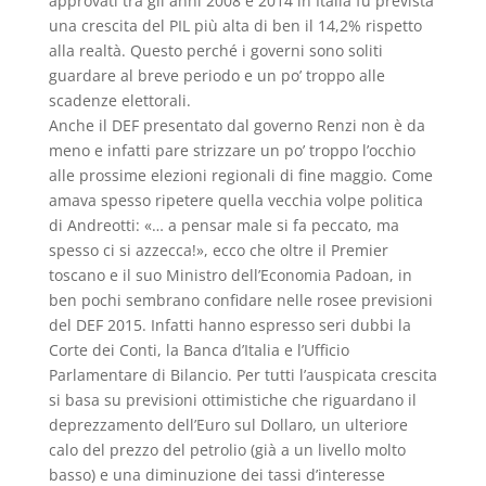
approvati tra gli anni 2008 e 2014 in Italia fu prevista
una crescita del PIL più alta di ben il 14,2% rispetto
alla realtà. Questo perché i governi sono soliti
guardare al breve periodo e un po’ troppo alle
scadenze elettorali.
Anche il DEF presentato dal governo Renzi non è da
meno e infatti pare strizzare un po’ troppo l’occhio
alle prossime elezioni regionali di fine maggio. Come
amava spesso ripetere quella vecchia volpe politica
di Andreotti: «… a pensar male si fa peccato, ma
spesso ci si azzecca!», ecco che oltre il Premier
toscano e il suo Ministro dell’Economia Padoan, in
ben pochi sembrano confidare nelle rosee previsioni
del DEF 2015. Infatti hanno espresso seri dubbi la
Corte dei Conti, la Banca d’Italia e l’Ufficio
Parlamentare di Bilancio. Per tutti l’auspicata crescita
si basa su previsioni ottimistiche che riguardano il
deprezzamento dell’Euro sul Dollaro, un ulteriore
calo del prezzo del petrolio (già a un livello molto
basso) e una diminuzione dei tassi d’interesse