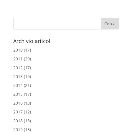
c
i
a
a
e
t
i
t
b
t
l
s
o
e
A
o
r
p
Archivio articoli
k
p
2010
(17)
2011
(20)
2012
(17)
2013
(19)
2014
(21)
2015
(17)
2016
(13)
2017
(12)
2018
(13)
2019
(13)