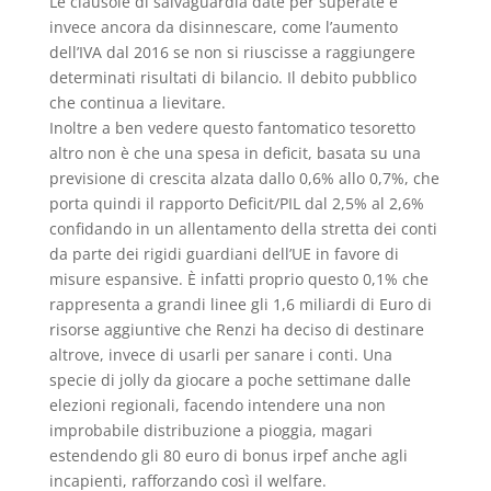
Le clausole di salvaguardia date per superate e
invece ancora da disinnescare, come l’aumento
dell’IVA dal 2016 se non si riuscisse a raggiungere
determinati risultati di bilancio. Il debito pubblico
che continua a lievitare.
Inoltre a ben vedere questo fantomatico tesoretto
altro non è che una spesa in deficit, basata su una
previsione di crescita alzata dallo 0,6% allo 0,7%, che
porta quindi il rapporto Deficit/PIL dal 2,5% al 2,6%
confidando in un allentamento della stretta dei conti
da parte dei rigidi guardiani dell’UE in favore di
misure espansive. È infatti proprio questo 0,1% che
rappresenta a grandi linee gli 1,6 miliardi di Euro di
risorse aggiuntive che Renzi ha deciso di destinare
altrove, invece di usarli per sanare i conti. Una
specie di jolly da giocare a poche settimane dalle
elezioni regionali, facendo intendere una non
improbabile distribuzione a pioggia, magari
estendendo gli 80 euro di bonus irpef anche agli
incapienti, rafforzando così il welfare.