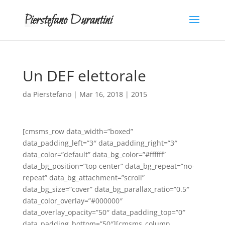
Un DEF elettorale
da
Pierstefano
|
Mar 16, 2018
|
2015
[cmsms_row data_width=”boxed”
data_padding_left=”3″ data_padding_right=”3″
data_color=”default” data_bg_color=”#ffffff”
data_bg_position=”top center” data_bg_repeat=”no-
repeat” data_bg_attachment=”scroll”
data_bg_size=”cover” data_bg_parallax_ratio=”0.5″
data_color_overlay=”#000000″
data_overlay_opacity=”50″ data_padding_top=”0″
data_padding_bottom=”50″][cmsms_column