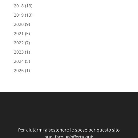
2018
(13)
2019
(13)
2020
(9)
2021
(5)
2022
(7)
2023
(1)
2024
(5)
2026
(1)
Per aiutarmi a sostenere le spese per questo sito
puoi fare un’offerta qui: