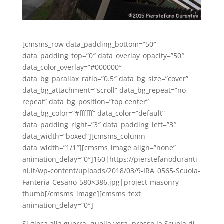
[cmsms_row data_padding_bottom=”50″
data_padding_top=”0″ data_overlay_opacity=”50″
data_color_overlay=”#000000″
data_bg_parallax_ratio=”0.5″ data_bg_size=”cover”
data_bg_attachment=”scroll” data_bg_repeat=”no-
repeat” data_bg_position=”top center”
data_bg_color=”#ffffff” data_color=”default”
data_padding_right=”3″ data_padding_left=”3″
data_width=”boxed”][cmsms_column
data_width=”1/1″][cmsms_image align=”none”
animation_delay=”0″]160|https://pierstefanoduranti
ni.it/wp-content/uploads/2018/03/9-IRA_0565-Scuola-
Fanteria-Cesano-580×386.jpg|project-masonry-
thumb[/cmsms_image][cmsms_text
animation_delay=”0″]
Si gioca alla guerra, quella vera, presso la Scuola di