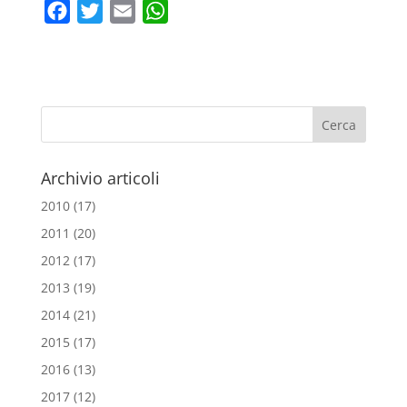
F
T
E
W
a
w
m
h
c
i
a
a
e
t
i
t
b
t
l
s
o
e
A
o
r
p
Archivio articoli
k
p
2010
(17)
2011
(20)
2012
(17)
2013
(19)
2014
(21)
2015
(17)
2016
(13)
2017
(12)