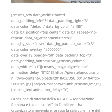
[cmsms_row data_width=”boxed”
data_padding_left=”3″ data_padding_right=”3″
data_color=”default” data_bg_color=”#ffffff”
data_bg_position=”top center” data_bg_repeat=”no-
repeat” data_bg_attachment=”scroll”
data_bg_size=”cover” data_bg_parallax_ratio=”0.5″
data_color_overlay=”#000000″
data_overlay_opacity=”50″ data_padding_top=”0″
data_padding_bottom=”50″][cmsms_column
data_width=”1/1″][cmsms_image align=”none”
animation_delay=”0″]213|https://pierstefanoduranti
ni.it/wp-content/uploads/2018/03/DSC_0013-10Affdo-
580×389.jpg|project-masonry-thumb[/cmsms_image]
[cmsms_text animation_delay=”0″]
La sezione di Viterbo dell’A.R.L.A.F. – Associazione
Romana e Laziale sull’Affido Familiare – ha
organizzato a novembre, presso la sala consiliare del