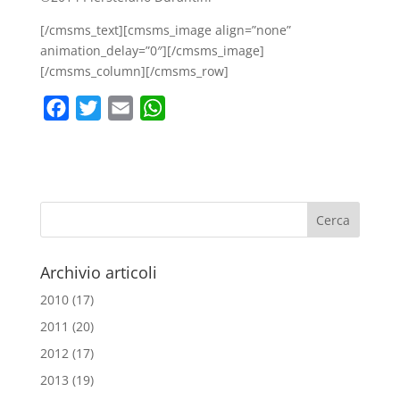
[/cmsms_text][cmsms_image align=”none”
animation_delay=”0″][/cmsms_image]
[/cmsms_column][/cmsms_row]
F
T
E
W
a
w
m
h
c
i
a
a
e
t
i
t
b
t
l
s
o
e
A
o
r
p
Archivio articoli
k
p
2010
(17)
2011
(20)
2012
(17)
2013
(19)