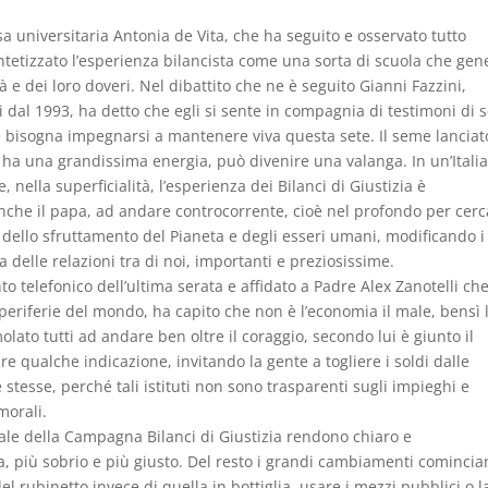
 universitaria Antonia de Vita, che ha seguito e osservato tutto
intetizzato l’esperienza bilancista come una sorta di scuola che gen
à e dei loro doveri. Nel dibattito che ne è seguito Gianni Fazzini,
dal 1993, ha detto che egli si sente in compagnia di testimoni di 
ua e bisogna impegnarsi a mantenere viva questa sete. Il seme lanciat
ha una grandissima energia, può divenire una valanga. In un’Itali
, nella superficialità, l’esperienza dei Bilanci di Giustizia è
che il papa, ad andare controcorrente, cioè nel profondo per cerc
, dello sfruttamento del Pianeta e degli esseri umani, modificando i
delle relazioni tra di noi, importanti e preziosissime.
to telefonico dell’ultima serata e affidato a Padre Alex Zanotelli che
periferie del mondo, ha capito che non è l’economia il male, bensì 
olato tutti ad andare ben oltre il coraggio, secondo lui è giunto il
e qualche indicazione, invitando la gente a togliere i soldi dalle
tesse, perché tali istituti non sono trasparenti sugli impieghi e
morali.
ale della Campagna Bilanci di Giustizia rendono chiaro e
ta, più sobrio e più giusto. Del resto i grandi cambiamenti cominci
l rubinetto invece di quella in bottiglia, usare i mezzi pubblici o l