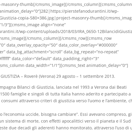
oject-masonry-thumb[/cmsms_image][/cmsms_column][cmsms_colum
nimation_delay=”0″]282|https://pierstefanodurantini.it/wp-
iGiustizia-copia-580×386.jpg|project-masonry-thumb[/cmsms_imag
1/3″][cmsms_image align=”none”
rantini.it/wp-content/uploads/2018/03/IRA_0650-12BilancidiGiustiz
/cmsms_image][/cmsms_column][/cmsms_row][cmsms_row
″ data_overlay_opacity=”50″ data_color_overlay=”#000000″
ver” data_bg_attachment=”scroll” data_bg_repeat=”no-repeat”
ffffff” data_color=”default” data_padding_right=”3″
msms_column data_width=”1/1″][cmsms_text animation_delay=”0″]
GIUSTIZIA – Roverè (Verona) 29 agosto – 1 settembre 2013.
ampagna Bilanci di Giustizia, lanciata nel 1993 a Verona dai Beati
 1500 famiglie e singoli di tutta Italia hanno aderito e partecipato a
consumi attraverso criteri di giustizia verso l’uomo e l’ambiente, c
do l’economia uccide, bisogna cambiare”. Essi avevano compreso, g
 sistema di morte, con effetti apocalittici verso il pianeta e il Sud
ste due decadi gli aderenti hanno monitorato, attraverso l’uso di 