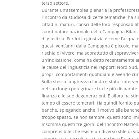
terzo settore.
Durante un’assemblea plenaria la professoressa
l’incontro da studiosa di certe tematiche, ha s
cittadini maturi, consci delle loro responsabilit
coordinatore nazionale della Campagna Bilanci 
di giustizia. Per lui la giustizia è come l’acq
questi vent’anni dalla Campagna è piccolo, ma 
rischia di vivere, ma soprattutto di sopravvivere
un’indicazione, come ha detto recentemente an
le cause dell’ingiustizia nei rapporti Nord-Sud
propri comportamenti quotidiani e avendo cura 
Sulla stessa lunghezza d’onda è stato l’interven
nel suo lungo peregrinare tra le più disparate 
finanza e le sue degenerazioni. E allora ha stim
tempo di essere temerari. Ha quindi fornito pur
banche, spiegando anche il motivo alle banche s
troppo spesso, se non sempre, questi sono im
Insomma questi tre giorni dell’Incontro Nazion
comprensibile che esiste un diverso stile di vi
sempre con i piccoli passi, come bere l’acqua de