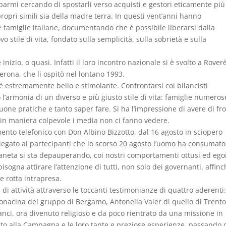
parmi cercando di spostarli verso acquisti e gestori eticamente più
 propri simili sia della madre terra. In questi vent’anni hanno
lle famiglie italiane, documentando che è possibile liberarsi dalla
stile di vita, fondato sulla semplicità, sulla sobrietà e sulla
 inizio, o quasi. Infatti il loro incontro nazionale si è svolto a Rover
erona, che li ospitò nel lontano 1993.
a è estremamente bello e stimolante. Confrontarsi coi bilancisti
o l’armonia di un diverso e più giusto stile di vita: famiglie numeros
buone pratiche e tanto saper fare. Si ha l’impressione di avere di fr
 e in maniera colpevole i media non ci fanno vedere.
ento telefonico con Don Albino Bizzotto, dal 16 agosto in sciopero
 spiegato ai partecipanti che lo scorso 20 agosto l’uomo ha consumato
 pianeta si sta depauperando, coi nostri comportamenti ottusi ed egoi
sogna attirare l’attenzione di tutti, non solo dei governanti, affinc
e rotta intrapresa.
di attività attraverso le toccanti testimonianze di quattro aderenti
onacina del gruppo di Bergamo, Antonella Valer di quello di Trento
ilanci, ora divenuto religioso e da poco rientrato da una missione in
ento alla Campagna e le loro tante e preziose esperienze, passando 