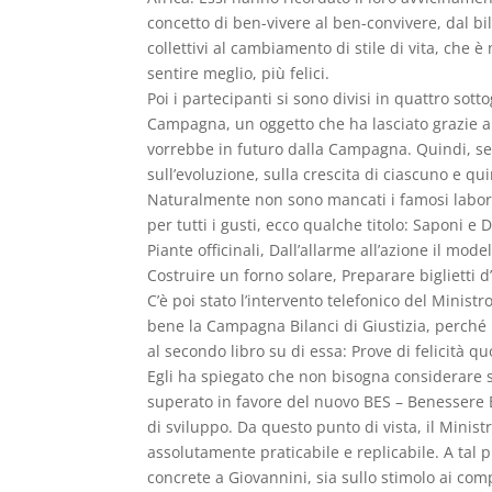
concetto di ben-vivere al ben-convivere, dal bil
collettivi al cambiamento di stile di vita, che 
sentire meglio, più felici.
Poi i partecipanti si sono divisi in quattro sot
Campagna, un oggetto che ha lasciato grazie a
vorrebbe in futuro dalla Campagna. Quindi, segu
sull’evoluzione, sulla crescita di ciascuno e qu
Naturalmente non sono mancati i famosi laborato
per tutti i gusti, ecco qualche titolo: Saponi e
Piante officinali, Dall’allarme all’azione il mo
Costruire un forno solare, Preparare biglietti d’
C’è poi stato l’intervento telefonico del Minist
bene la Campagna Bilanci di Giustizia, perché l
al secondo libro su di essa: Prove di felicità qu
Egli ha spiegato che non bisogna considerare 
superato in favore del nuovo BES – Benessere E
di sviluppo. Da questo punto di vista, il Minis
assolutamente praticabile e replicabile. A tal
concrete a Giovannini, sia sullo stimolo ai comp