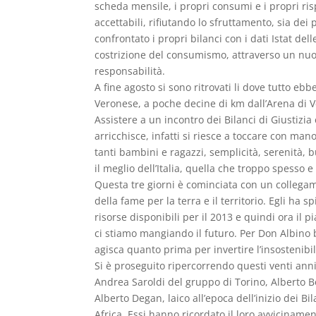
scheda mensile, i propri consumi e i propri ris
accettabili, rifiutando lo sfruttamento, sia dei
confrontato i propri bilanci con i dati Istat de
costrizione del consumismo, attraverso un nuovo 
responsabilità.
A fine agosto si sono ritrovati li dove tutto ebbe
Veronese, a poche decine di km dall’Arena di V
Assistere a un incontro dei Bilanci di Giustizi
arricchisce, infatti si riesce a toccare con man
tanti bambini e ragazzi, semplicità, serenità, 
il meglio dell’Italia, quella che troppo spesso
Questa tre giorni è cominciata con un collegam
della fame per la terra e il territorio. Egli ha
risorse disponibili per il 2013 e quindi ora il
ci stiamo mangiando il futuro. Per Don Albino bi
agisca quanto prima per invertire l’insostenibil
Si è proseguito ripercorrendo questi venti anni 
Andrea Saroldi del gruppo di Torino, Alberto B
Alberto Degan, laico all’epoca dell’inizio dei B
Africa. Essi hanno ricordato il loro avvicinam