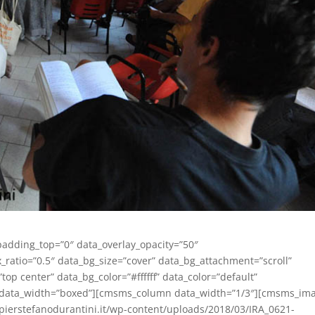
dding_top=”0″ data_overlay_opacity=”50″
_ratio=”0.5″ data_bg_size=”cover” data_bg_attachment=”scroll”
op center” data_bg_color=”#ffffff” data_color=”default”
″ data_width=”boxed”][cmsms_column data_width=”1/3″][cmsms_im
/pierstefanodurantini.it/wp-content/uploads/2018/03/IRA_0621-