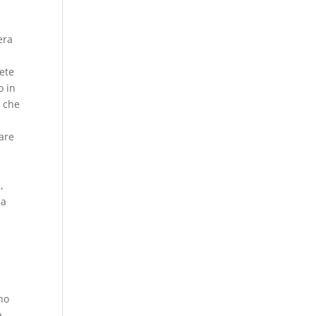
era
sete
o in
a che
are
,
la
ano
a