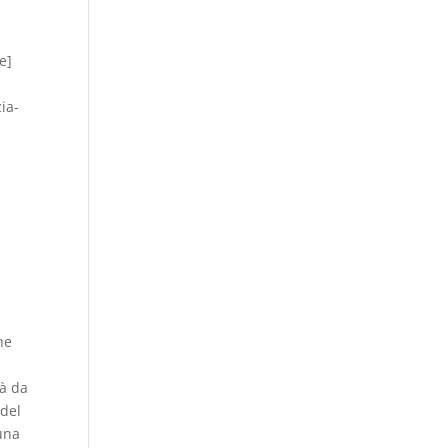
n
e]
ia-
he
ià da
 del
una