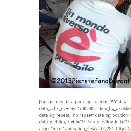
[cmsms_row data_padding_bottom=”50″ data_pa
data_color_overlay=”#000000″ data_bg_parallax
data_bg_repeat=”no-repeat” data_bg_position=”t
data_padding_right=”3″ data_padding_left=”3
align=”none” animation_delay=”0″]281|https:/