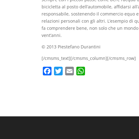
bicicletta al posto dell’automobile, affidarsi al
responsabile, sostenendo il commercio equo e so
relazioni personali con gli altri. L’esempio di
fa comprendere bene, non solo che un mondo di
vent’anni.
© 2013 Piestefano Durantini
[/cmsms_text][/cmsms_column][/cmsms_row]
F
T
E
W
a
w
m
h
c
i
a
a
e
t
i
t
b
t
l
s
o
e
A
o
r
p
k
p