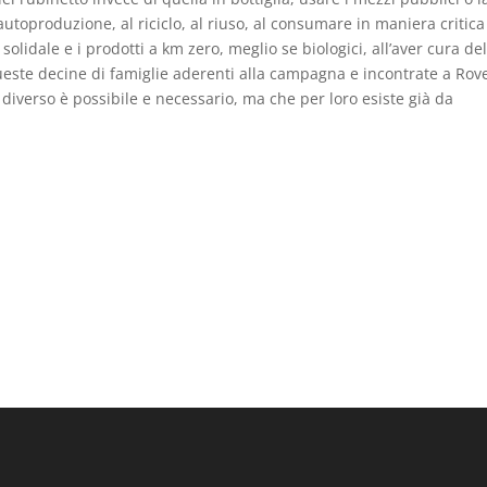
l’autoproduzione, al riciclo, al riuso, al consumare in maniera critica
lidale e i prodotti a km zero, meglio se biologici, all’aver cura del
 queste decine di famiglie aderenti alla campagna e incontrate a Rov
verso è possibile e necessario, ma che per loro esiste già da