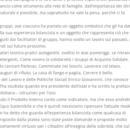
ancio come strumento alla rete di famiglie, dall’importanza dei diri
è naturale e possibile, ma soprattutto ne vale la pena, perché ci fa
togruppi, ove ciascuno ha portato un oggetto simbolico che gli ha da
lla sua esperienza bilancista e un oggetto che rappresenta ciò che
iti dai facilitatori di gruppo, hanno svolto un lavoro sul passato, 
indi sul futuro prossimo.
ri teorico-pratici autogestiti, svoltisi in due pomeriggi, ce n’eran
 Detergenti, Come vivono la solidarietà i Gruppi di Acquisto Solidale,
dello Lennart Parknas, Camminate nei boschi, Lavorare col telaio,
auguri di rifiuto, La casa di fango e paglia, Correre è bello.
ro del Lavoro e delle Politiche Sociali Enrico Giovannini, che conosce
’ha studiata quando era presidente dell’Istat e ha scritto la prefaz
otidiana – istruzioni per l’uso.
solo il Prodotto Interno Lordo come indicatore, ma che esso andre
quo Sostenibile e che è quindi necessario ripensare l’attuale mod
tro ha detto che guarda all’esperienza bilancista come qualcosa di
 proposito dalla platea sono state poste domande e proposte molto
ortamenti virtuosi per i cittadini all’insegna della sobrietà, che sul