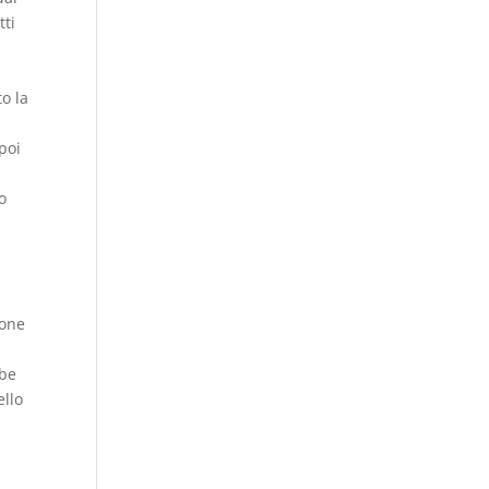
tti
to la
poi
o
ione
bbe
ello