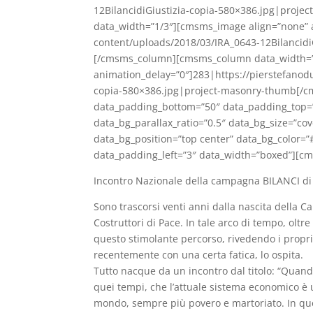
12BilancidiGiustizia-copia-580×386.jpg|pr
data_width=”1/3″][cmsms_image align=”none” a
content/uploads/2018/03/IRA_0643-12Bilancid
[/cmsms_column][cmsms_column data_width=”
animation_delay=”0″]283|https://pierstefanodu
copia-580×386.jpg|project-masonry-thumb[
data_padding_bottom=”50″ data_padding_top=”0
data_bg_parallax_ratio=”0.5″ data_bg_size=”co
data_bg_position=”top center” data_bg_color=”#
data_padding_left=”3″ data_width=”boxed”][c
Incontro Nazionale della campagna BILANCI di 
Sono trascorsi venti anni dalla nascita della C
Costruttori di Pace. In tale arco di tempo, oltre
questo stimolante percorso, rivedendo i propri 
recentemente con una certa fatica, lo ospita.
Tutto nacque da un incontro dal titolo: “Quan
quei tempi, che l’attuale sistema economico è un
mondo, sempre più povero e martoriato. In que