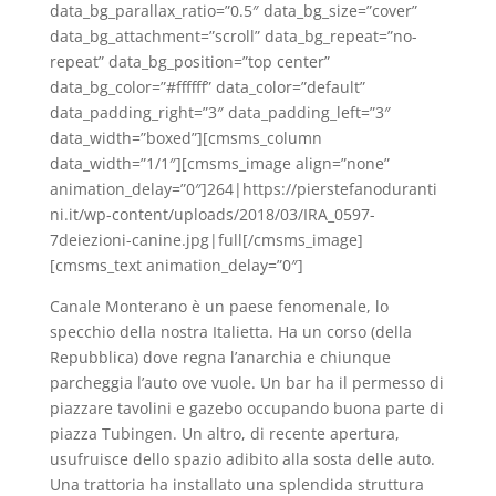
data_bg_parallax_ratio=”0.5″ data_bg_size=”cover”
data_bg_attachment=”scroll” data_bg_repeat=”no-
repeat” data_bg_position=”top center”
data_bg_color=”#ffffff” data_color=”default”
data_padding_right=”3″ data_padding_left=”3″
data_width=”boxed”][cmsms_column
data_width=”1/1″][cmsms_image align=”none”
animation_delay=”0″]264|https://pierstefanoduranti
ni.it/wp-content/uploads/2018/03/IRA_0597-
7deiezioni-canine.jpg|full[/cmsms_image]
[cmsms_text animation_delay=”0″]
Canale Monterano è un paese fenomenale, lo
specchio della nostra Italietta. Ha un corso (della
Repubblica) dove regna l’anarchia e chiunque
parcheggia l’auto ove vuole. Un bar ha il permesso di
piazzare tavolini e gazebo occupando buona parte di
piazza Tubingen. Un altro, di recente apertura,
usufruisce dello spazio adibito alla sosta delle auto.
Una trattoria ha installato una splendida struttura