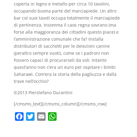
coperta in legno e metallo per circa 10 tavolini,
occupando buona parte del marciapiede. Un altro
bar coi suoi tavoli occupa totalmente il marciapiede
di pertinenza. Insomma il caos regna sovrano (ma
forse alla maggioranza dei cittadini questo piace) e
l’amministrazione comunale che fa? Installa
distributori di sacchetti per le deiezioni canine
(peraltro sempre vuoti), come se i padroni non
fossero capaci di procurarseli da soli. Intanto
quest’anno non c’era un euro per ospitare i bimbi
Saharawi. Com’era la storia della pagliuzza e dalla
trave nell’occhio?
©2013 Pierstefano Durantini
[/cmsms_text][/cmsms_column][/cmsms_row]
F
T
E
W
a
w
m
h
c
i
a
a