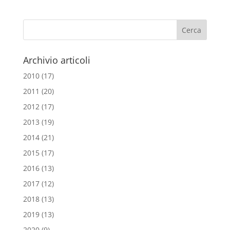
e
t
i
t
b
t
l
s
o
e
A
o
r
p
Archivio articoli
k
p
2010
(17)
2011
(20)
2012
(17)
2013
(19)
2014
(21)
2015
(17)
2016
(13)
2017
(12)
2018
(13)
2019
(13)
2020
(9)