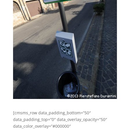
[cmsms_row data_padding_bottom=”50″
data_padding_top=”0″ data_overlay_opacity=”50″
data_color_overlay=”#000000″