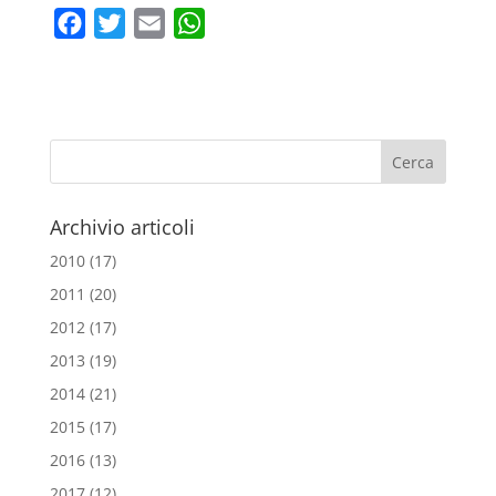
F
T
E
W
a
w
m
h
c
i
a
a
e
t
i
t
b
t
l
s
o
e
A
o
r
p
Archivio articoli
k
p
2010
(17)
2011
(20)
2012
(17)
2013
(19)
2014
(21)
2015
(17)
2016
(13)
2017
(12)