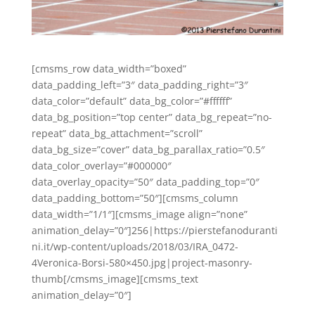
[cmsms_row data_width=”boxed”
data_padding_left=”3″ data_padding_right=”3″
data_color=”default” data_bg_color=”#ffffff”
data_bg_position=”top center” data_bg_repeat=”no-
repeat” data_bg_attachment=”scroll”
data_bg_size=”cover” data_bg_parallax_ratio=”0.5″
data_color_overlay=”#000000″
data_overlay_opacity=”50″ data_padding_top=”0″
data_padding_bottom=”50″][cmsms_column
data_width=”1/1″][cmsms_image align=”none”
animation_delay=”0″]256|https://pierstefanoduranti
ni.it/wp-content/uploads/2018/03/IRA_0472-
4Veronica-Borsi-580×450.jpg|project-masonry-
thumb[/cmsms_image][cmsms_text
animation_delay=”0″]