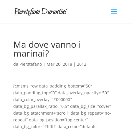
Ma dove vanno i
marinai?
da
Pierstefano
|
Mar 20, 2018
|
2012
[cmsms_row data_padding_bottom=”50″
data_padding_top=”0″ data_overlay_opacity=”50″
data_color_overlay=”#000000″
data_bg_parallax_ratio=”0.5″ data_bg_size=”cover”
data_bg_attachment=”scroll” data_bg_repeat=”no-
repeat” data_bg_position=”top center”
data_bg_color=”#ffffff” data_color=”default”