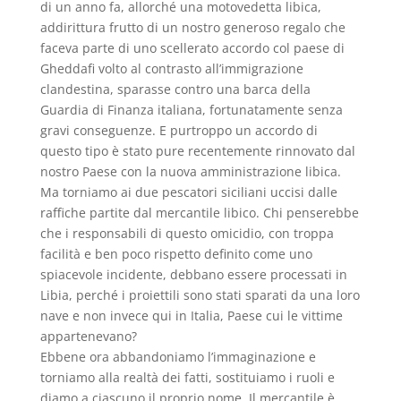
di un anno fa, allorché una motovedetta libica,
addirittura frutto di un nostro generoso regalo che
faceva parte di uno scellerato accordo col paese di
Gheddafi volto al contrasto all’immigrazione
clandestina, sparasse contro una barca della
Guardia di Finanza italiana, fortunatamente senza
gravi conseguenze. E purtroppo un accordo di
questo tipo è stato pure recentemente rinnovato dal
nostro Paese con la nuova amministrazione libica.
Ma torniamo ai due pescatori siciliani uccisi dalle
raffiche partite dal mercantile libico. Chi penserebbe
che i responsabili di questo omicidio, con troppa
facilità e ben poco rispetto definito come uno
spiacevole incidente, debbano essere processati in
Libia, perché i proiettili sono stati sparati da una loro
nave e non invece qui in Italia, Paese cui le vittime
appartenevano?
Ebbene ora abbandoniamo l’immaginazione e
torniamo alla realtà dei fatti, sostituiamo i ruoli e
diamo a ciascuno il proprio nome. Il mercantile è