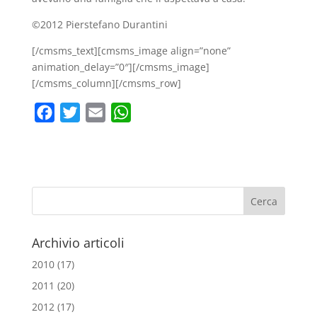
©2012 Pierstefano Durantini
[/cmsms_text][cmsms_image align=”none”
animation_delay=”0″][/cmsms_image]
[/cmsms_column][/cmsms_row]
F
T
E
W
a
w
m
h
c
i
a
a
e
t
i
t
b
t
l
s
o
e
A
o
r
p
Archivio articoli
k
p
2010
(17)
2011
(20)
2012
(17)