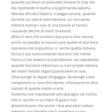
quando uccidono un poliziotto italiano in Iraq che
sta riportando in patria una giornalista appena
liberata (Nicola Calipari), o peggio ancora, quando
durante un volo di esercitazione, un loro aereo
militare trancia i cavi di una funivia al Cermis
causando decine di morti innocenti.
Allora è vero che esistono due pesi e due misure,
anche se stavolta le misure sono quelle di due bare.
Lasciamo che la giustizia, si, anche quella indiana,
faccia il suo corso evitando isterismi che niente
hanno a che vedere col patriottismo, ma soprattutto
quando facciamo imbarcare su navi private italiane
dei nostri militari organizziamo bene le cose,
chiariamogli le regole d’ingaggio, diciamogli come
comportarsi in caso d’incidente, informiamo le altre
nazioni di queste nostre scorte.
Insomma non mandiamoli allo sbaraglio col rischio
che si caccino in un mare di guai e non
dimentichiamo che anche i due pescatori indiani
avevano una famiglia che li aspettava a casa.