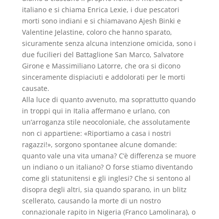
italiano e si chiama Enrica Lexie, i due pescatori
morti sono indiani e si chiamavano Ajesh Binki e
Valentine Jelastine, coloro che hanno sparato,
sicuramente senza alcuna intenzione omicida, sono i
due fucilieri del Battaglione San Marco, Salvatore
Girone e Massimiliano Latorre, che ora si dicono
sinceramente dispiaciuti e addolorati per le morti
causate.
Alla luce di quanto avvenuto, ma soprattutto quando
in troppi qui in Italia affermano e urlano, con
un’arroganza stile neocoloniale, che assolutamente
non ci appartiene: «Riportiamo a casa i nostri
ragazzi!», sorgono spontanee alcune domande:
quanto vale una vita umana? C’è differenza se muore
un indiano o un italiano? O forse stiamo diventando
come gli statunitensi e gli inglesi? Che si sentono al
disopra degli altri, sia quando sparano, in un blitz
scellerato, causando la morte di un nostro
connazionale rapito in Nigeria (Franco Lamolinara), o