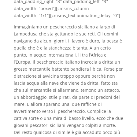
data_padding_right=”3″ data_padding_left=”3″
data_width=”boxed”][cmsms_column
data_width=”1/1″][cmsms_text animation_delay=”0″]
Immaginiamo un peschereccio siciliano a largo di
Lampedusa che sta gettando le sue reti. Gli uomini
navigano da alcuni giorni, il lavoro è duro, la pesca è
quella che è e la stanchezza è tanta. A un certo
punto, in acque internazionali, li tra l’Africa e
l’Europa, il peschereccio italiano incrocia a dritta un
grosso mercantile battente bandiera libica. Forse per
distrazione si avvicina troppo oppure perché non
lascia acqua alla nave che viene da dritta, fatto sta
che sul mercantile si allarmano, temono un attacco,
un abbordaggio, stile pirati, da parte di predoni del
mare. E allora sparano una, due raffiche di
avvertimento verso il peschereccio. Complice la
cattiva sorte o una mira di basso livello, ecco che due
giovani pescatori siciliani vengano colpiti a morte.
Del resto qualcosa di simile è già accaduto poco più