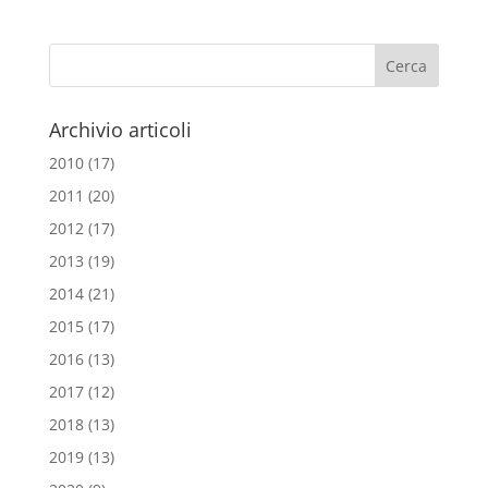
e
t
i
t
b
t
l
s
o
e
A
o
r
p
Archivio articoli
k
p
2010
(17)
2011
(20)
2012
(17)
2013
(19)
2014
(21)
2015
(17)
2016
(13)
2017
(12)
2018
(13)
2019
(13)