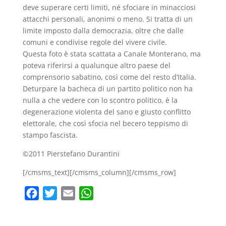
deve superare certi limiti, né sfociare in minacciosi
attacchi personali, anonimi o meno. Si tratta di un
limite imposto dalla democrazia, oltre che dalle
comuni e condivise regole del vivere civile.
Questa foto è stata scattata a Canale Monterano, ma
poteva riferirsi a qualunque altro paese del
comprensorio sabatino, così come del resto d’Italia.
Deturpare la bacheca di un partito politico non ha
nulla a che vedere con lo scontro politico, è la
degenerazione violenta del sano e giusto conflitto
elettorale, che così sfocia nel becero teppismo di
stampo fascista.
©2011 Pierstefano Durantini
[/cmsms_text][/cmsms_column][/cmsms_row]
F
T
E
W
a
w
m
h
c
i
a
a