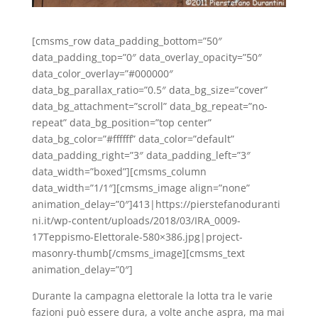
[cmsms_row data_padding_bottom=”50″
data_padding_top=”0″ data_overlay_opacity=”50″
data_color_overlay=”#000000″
data_bg_parallax_ratio=”0.5″ data_bg_size=”cover”
data_bg_attachment=”scroll” data_bg_repeat=”no-
repeat” data_bg_position=”top center”
data_bg_color=”#ffffff” data_color=”default”
data_padding_right=”3″ data_padding_left=”3″
data_width=”boxed”][cmsms_column
data_width=”1/1″][cmsms_image align=”none”
animation_delay=”0″]413|https://pierstefanoduranti
ni.it/wp-content/uploads/2018/03/IRA_0009-
17Teppismo-Elettorale-580×386.jpg|project-
masonry-thumb[/cmsms_image][cmsms_text
animation_delay=”0″]
Durante la campagna elettorale la lotta tra le varie
fazioni può essere dura, a volte anche aspra, ma mai