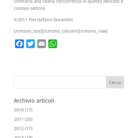
contraria alla libera concorrenza in questo delicato e
costoso settore.
©2011 Pierstefano Durantini
[/cmsms_text][/cmsms_column][/cmsms_row]
F
T
E
W
a
w
m
h
c
i
a
a
e
t
i
t
b
t
l
s
o
e
A
o
r
p
Archivio articoli
k
p
2010
(17)
2011
(20)
2012
(17)
2013
(19)