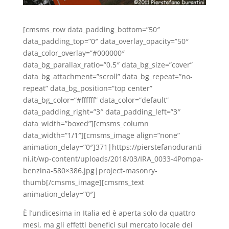
[cmsms_row data_padding_bottom=”50″
data_padding_top=”0″ data_overlay_opacity=”50″
data_color_overlay=”#000000″
data_bg_parallax_ratio=”0.5″ data_bg_size=”cover”
data_bg_attachment=”scroll” data_bg_repeat=”no-
repeat” data_bg_position=”top center”
data_bg_color=”#ffffff” data_color=”default”
data_padding_right=”3″ data_padding_left=”3″
data_width=”boxed”][cmsms_column
data_width=”1/1″][cmsms_image align=”none”
animation_delay=”0″]371|https://pierstefanoduranti
ni.it/wp-content/uploads/2018/03/IRA_0033-4Pompa-
benzina-580×386.jpg|project-masonry-
thumb[/cmsms_image][cmsms_text
animation_delay=”0″]
È l’undicesima in Italia ed è aperta solo da quattro
mesi, ma gli effetti benefici sul mercato locale dei