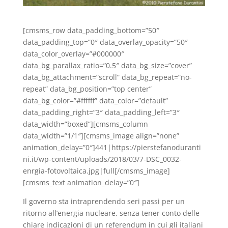
[cmsms_row data_padding_bottom=”50″
data_padding_top=”0″ data_overlay_opacity=”50″
data_color_overlay=”#000000″
data_bg_parallax_ratio=”0.5″ data_bg_size=”cover”
data_bg_attachment=”scroll” data_bg_repeat=”no-
repeat” data_bg_position=”top center”
data_bg_color=”#ffffff” data_color=”default”
data_padding_right=”3″ data_padding_left=”3″
data_width=”boxed”][cmsms_column
data_width=”1/1″][cmsms_image align=”none”
animation_delay=”0″]441|https://pierstefanoduranti
ni.it/wp-content/uploads/2018/03/7-DSC_0032-
enrgia-fotovoltaica.jpg|full[/cmsms_image]
[cmsms_text animation_delay=”0″]
Il governo sta intraprendendo seri passi per un
ritorno all’energia nucleare, senza tener conto delle
chiare indicazioni di un referendum in cui gli italiani