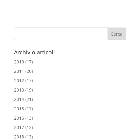
a
w
m
h
c
i
a
a
e
t
i
t
b
t
l
s
o
e
A
o
r
p
Archivio articoli
k
p
2010
(17)
2011
(20)
2012
(17)
2013
(19)
2014
(21)
2015
(17)
2016
(13)
2017
(12)
2018
(13)