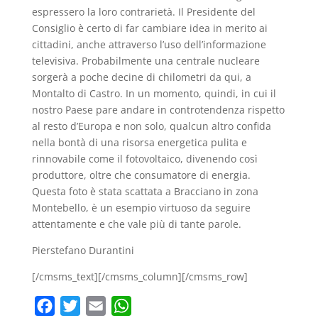
espressero la loro contrarietà. Il Presidente del
Consiglio è certo di far cambiare idea in merito ai
cittadini, anche attraverso l’uso dell’informazione
televisiva. Probabilmente una centrale nucleare
sorgerà a poche decine di chilometri da qui, a
Montalto di Castro. In un momento, quindi, in cui il
nostro Paese pare andare in controtendenza rispetto
al resto d’Europa e non solo, qualcun altro confida
nella bontà di una risorsa energetica pulita e
rinnovabile come il fotovoltaico, divenendo così
produttore, oltre che consumatore di energia.
Questa foto è stata scattata a Bracciano in zona
Montebello, è un esempio virtuoso da seguire
attentamente e che vale più di tante parole.
Pierstefano Durantini
[/cmsms_text][/cmsms_column][/cmsms_row]
F
T
E
W